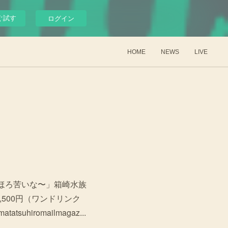
ぐ試す
ログイン
HOME
NEWS
LIVE
ほろ苦いな〜」箱崎水族
500円（ワンドリンク
iromailmagaz...