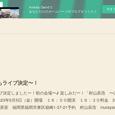
Ameba Owndで
今す
あなただけのホームページやブログをつくろう
でもライブ決定〜！
ブ決定しましたー！初の会場〜♪ 楽しみだー！「村山辰浩 〜
23年5月5日（金）開場 １６：００開演 １６：３０料金 3,
岡県福岡市東区箱崎1-37-21予約 村山辰浩 murayamatatsuh