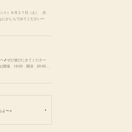
ント）６月２７日（土） 兵
はなにかしらでみてください〜
〜🎵ぜひ遊びにきてくださー
場 19:00 開演 20:00…
ちよ〜♬