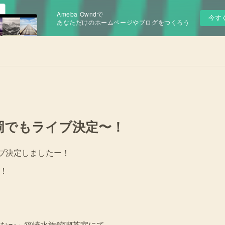
Ameba Owndで
今す
あなただけのホームページやブログをつくろう
！福岡でもライブ決定〜！
ブ決定しましたー！
ー！
な〜」箱崎水族館喫茶室にて。