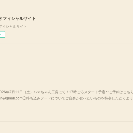
 オフィシャルサイト
フィシャルサイト
ー
026年7月11日（土）ハマちゃん工房にて！17時ごろスタート予定〜ご予約はこち
ailmagazin@gmail.com◯持ち込みフードについてご自身が食べたいものを持参しただくよ