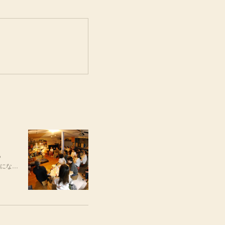
ら
うにな…