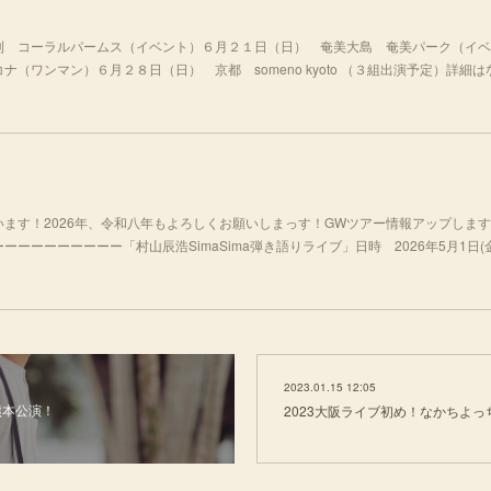
利 コーラルパームス（イベント）６月２１日（日） 奄美大島 奄美パーク（イベ
（ワンマン）６月２８日（日） 京都 someno kyoto （３組出演予定）詳細
ます！2026年、令和八年もよろしくお願いしまっす！GWツアー情報アップします
ーーーーーーー「村山辰浩SimaSima弾き語りライブ」日時 2026年5月1日(金)開
2023.01.15 12:05
ー熊本公演！
2023大阪ライブ初め！なかちよっ