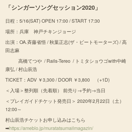
「シンガーソングセッション2020」
日程：5/16(SAT) OPEN 17:00 / START 17:30
場所：兵庫 神戸チキンジョージ
出演：OA.斉藤省悟 / 秋葉正志(ザ・ビートモーターズ) / 高
田志麻
高橋てつや / Rails-Tereo / トミタショウゴwith中崎
康弘 / 村山辰浩
TICKET：ADV ￥3,300 / DOOR ￥3,800 （+1D)
＜入場＞整列順（先着順） 前売り→予約→当日
＜プレイガイドチケット発売日＞ 2020年2月22日（土）
12:00～
村山辰浩チケットお申し込みはこちら
➡
https://ameblo.jp/muratatsumailmagazin/