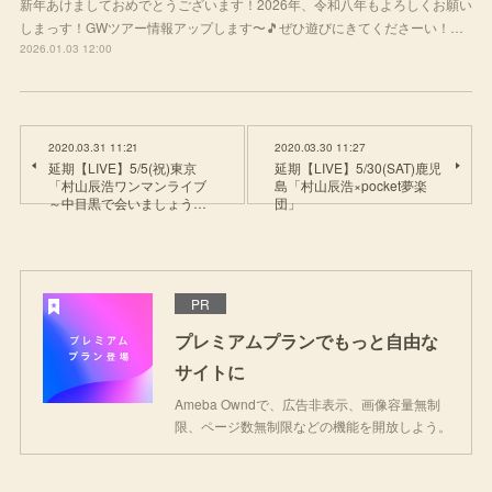
新年あけましておめでとうございます！2026年、令和八年もよろしくお願い
しまっす！GWツアー情報アップします〜🎵ぜひ遊びにきてくださーい！…
2026.01.03 12:00
2020.03.31 11:21
2020.03.30 11:27
延期【LIVE】5/5(祝)東京
延期【LIVE】5/30(SAT)鹿児
「村山辰浩ワンマンライブ
島「村山辰浩×pocket夢楽
～中目黒で会いましょう…
団」
PR
プレミアムプランでもっと自由な
サイトに
Ameba Owndで、広告非表示、画像容量無制
限、ページ数無制限などの機能を開放しよう。