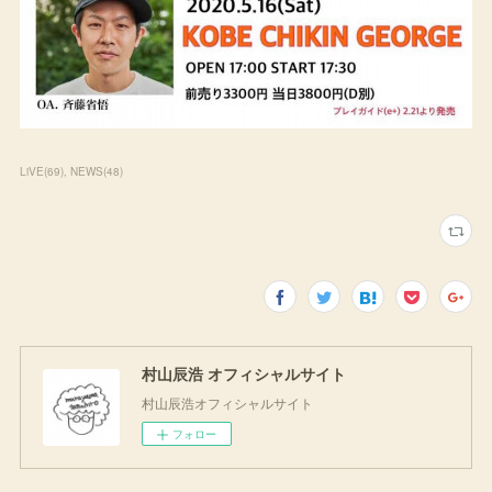
LiVE
(
69
)
NEWS
(
48
)
村山辰浩 オフィシャルサイト
村山辰浩オフィシャルサイト
フォロー