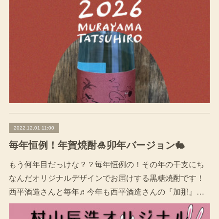
2022.12.01 11:00
毎年恒例！年賀焼酎🎍卯年バージョン🐇
もう何年目だっけな？？毎年恒例の！その年の干支にち
なんだオリジナルデザインでお届けする黒糖焼酎です！
西平酒造さんと毎年♬今年も西平酒造さんの『加那』…