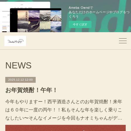
Ameba Owndで
あなただけのホームページやブログをつ
くろう
今すぐ試す
NEWS
2025.12.12 12:00
お年賀焼酎！午年！
今年もやりますー！西平酒造さんとのお年賀焼酎！来年
は６０年に一度の丙午！！私もそんな年を楽しく乗りこ
なしたい〜そんなイメージを今回もナオミちゃんがデ…