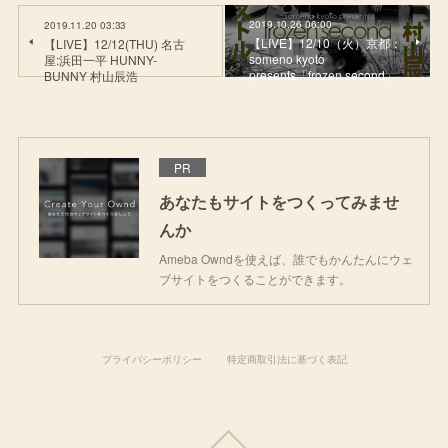
2019.10.26 06:00
2019.11.20 03:33
【LIVE】12/10（火）京都：
【LIVE】12/12(THU) 名古
someno kyoto
屋:浜田一平 HUNNY-
presents「frozen second」
BUNNY 村山辰浩
PR
あなたもサイトをつくってみませ
んか
Ameba Owndを使えば、誰でもかんたんにウェ
ブサイトをつくることができます。
プライバシーポリシー
特定商取引法に基づく表記