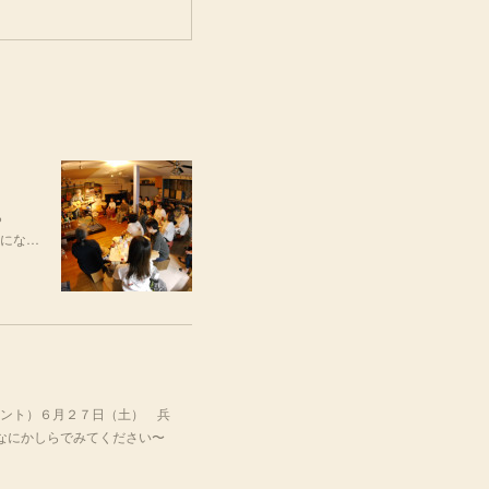
ら
うにな…
ント）６月２７日（土） 兵
はなにかしらでみてください〜