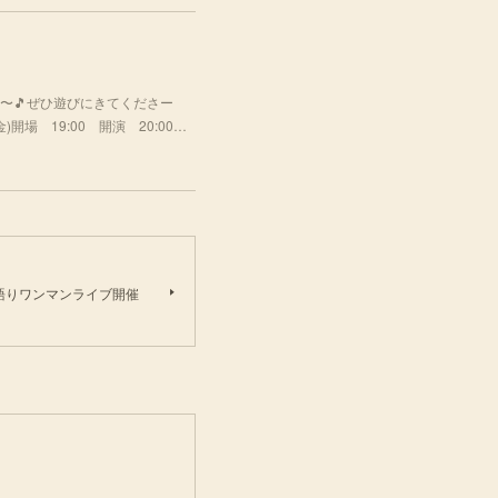
〜🎵ぜひ遊びにきてくださー
場 19:00 開演 20:00…
き語りワンマンライブ開催