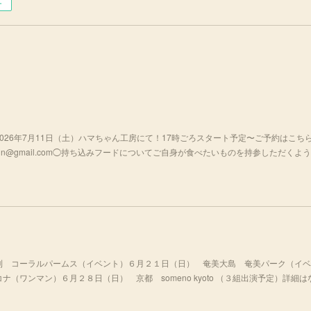
ー
026年7月11日（土）ハマちゃん工房にて！17時ごろスタート予定〜ご予約はこち
ailmagazin@gmail.com◯持ち込みフードについてご自身が食べたいものを持参しただくよ
利 コーラルパームス（イベント）６月２１日（日） 奄美大島 奄美パーク（イベ
（ワンマン）６月２８日（日） 京都 someno kyoto （３組出演予定）詳細