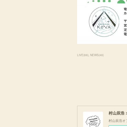
LiVE
(
69
)
NEWS
(
48
)
村山辰浩
村山辰浩オ