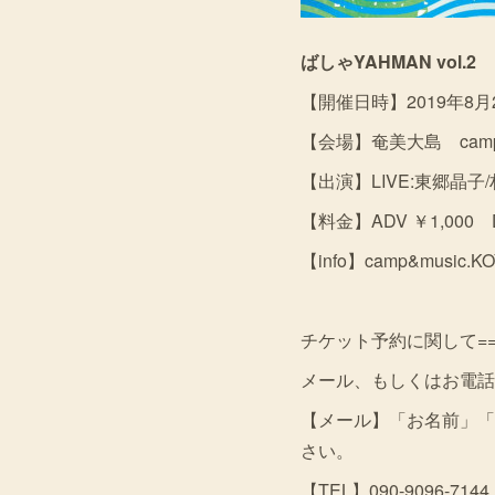
ばしゃYAHMAN vol.2
【開催日時】2019年8月25
【会場】奄美大島 camp&m
【出演】LIVE:東郷晶子/村山
【料金】ADV ￥1,000
【info】camp&music.K
チケット予約に関して=====
メール、もしくはお電話
【メール】「お名前」「お電
さい。
【TEL】090-9096-7144