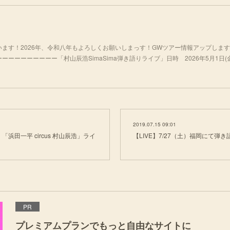
ます！2026年、令和八年もよろしくお願いしまっす！GWツアー情報アップします
ーーーーーーー「村山辰浩SimaSima弾き語りライブ」日時 2026年5月1日(金)開
2019.07.15 09:01
：「浜田一平 circus 村山辰浩」ライ
【LIVE】7/27（土）福岡にて弾
PR
プレミアムプランでもっと自由なサイトに