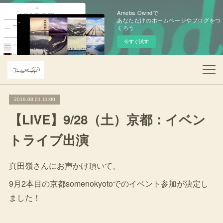
Ameba Owndで
あなただけのホームページやブログをつ
くろう
今すぐ試す
2019.08.01 11:00
【LIVE】9/28（土）京都：イベン
トライブ出演
真田嶺さんにお声かけ頂いて、
9月2本目の京都somenokyotoでのイベント参加が決定し
ました！