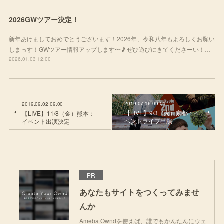
2026GWツアー決定！
新年あけましておめでとうございます！2026年、令和八年もよろしくお願い
しまっす！GWツアー情報アップします〜🎵ぜひ遊びにきてくださーい！…
2026.01.03 12:00
2019.07.16 09:01
2019.09.02 09:00
【LIVE】9/3（火）京都：イ
【LIVE】11/8（金）熊本：
ベントライブ出演
イベント出演決定
PR
あなたもサイトをつくってみませ
んか
Ameba Owndを使えば、誰でもかんたんにウェ