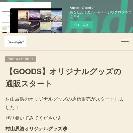
Ameba Owndで
あなただけのホームページやブログをつ
くろう
今すぐ試す
2020.04.15 08:51
【GOODS】オリジナルグッズの
通販スタート
村山辰浩のオリジナルグッズの通信販売がスタートしま
した！
ぜひ覗いてみてください♪
村山辰浩オリジナルグッズ🏠